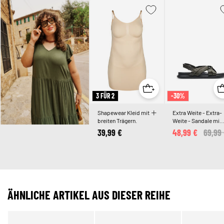
3 FÜR 2
-30%
Shapewear Kleid mit
Extra Weite - Extra-
breiten Trägern.
Weite - Sandale mit
Knotendetail
39,99 €
48,99 €
Price
69,99
ÄHNLICHE ARTIKEL AUS DIESER REIHE