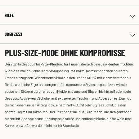
HILFE
ÜBER ZIZZI
PLUS-SIZE-MODE OHNE KOMPROMISSE
Bei Zizzi findest du Plus-Size-Kleidung für Frauen, die sich genau so kleiden möchten,
wie sie es wollen – ohne Kompromisse bei Passform, Komfort oder den neuesten
Trends einzugehen. Wir entwerfen Mode in den Größen 40-64 mit einem Verständnis
für die weibliche Figur und sorgen dafür, dass unsere Styles so gut sitzen, wie sie
aussehen. Stöbere durch alles von Kleidern, Jeans und Blusen bis hin zu Bademode,
Dessous, Activewear, Schuhen mit extra weiter Passform und Accessoires. Egal, ob
du nach einem neuen Alltagslook, einem Party-Outfit oder Styles suchst, die den
ganzen Tag mit dir mithalten – bei uns findest du Plus-Size-Mode, die sich ganz nach
dir anfühlt. Shoppe deine Lieblingsteile online und entdecke Mode, die für weibliche
Kurven entworfen wurde – nicht nur für Standards.