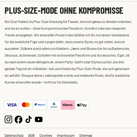
PLUS-SIZE-MODE OHNE KOMPROMISSE
Bei Zizzi findest du Plus-Size-Kleidung für Frauen, die sich genau so kleiden möchten,
wie sie es wollen – ohne Kompromisse bei Passform, Komfort oder den neuesten
Trends einzugehen. Wir entwerfen Mode in den Größen 40-64 mit einem Verständnis
für die weibliche Figur und sorgen dafür, dass unsere Styles so gut sitzen, wie sie
aussehen. Stöbere durch alles von Kleidern, Jeans und Blusen bis hin zu Bademode,
Dessous, Activewear, Schuhen mit extra weiter Passform und Accessoires. Egal, ob
du nach einem neuen Alltagslook, einem Party-Outfit oder Styles suchst, die den
ganzen Tag mit dir mithalten – bei uns findest du Plus-Size-Mode, die sich ganz nach
dir anfühlt. Shoppe deine Lieblingsteile online und entdecke Mode, die für weibliche
Kurven entworfen wurde – nicht nur für Standards.
Datenschutz
AGB
Cookies
Impressum
Sitemap