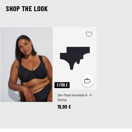
SHOP THE LOOK
3 FÜR 2
2er-Pack invisible G-
String
19,99 €