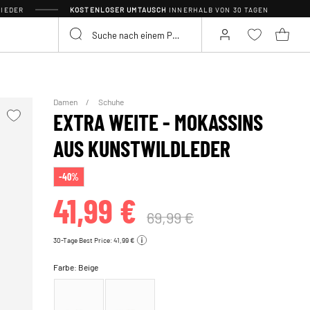
IEDER
KOSTENLOSER UMTAUSCH
INNERHALB VON 30 TAGEN
Damen
Schuhe
EXTRA WEITE - MOKASSINS
AUS KUNSTWILDLEDER
-40%
41,99 €
69,99 €
30-Tage Best Price: 41,99 €
Farbe:
Beige