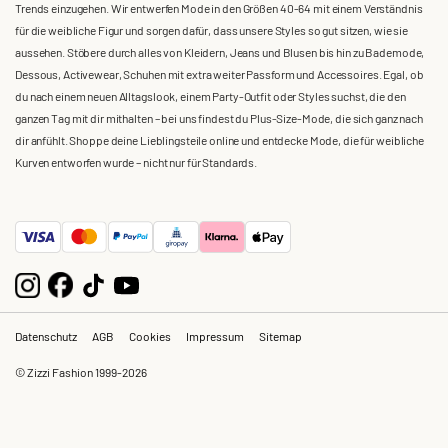
Trends einzugehen. Wir entwerfen Mode in den Größen 40-64 mit einem Verständnis
für die weibliche Figur und sorgen dafür, dass unsere Styles so gut sitzen, wie sie
aussehen. Stöbere durch alles von Kleidern, Jeans und Blusen bis hin zu Bademode,
Dessous, Activewear, Schuhen mit extra weiter Passform und Accessoires. Egal, ob
du nach einem neuen Alltagslook, einem Party-Outfit oder Styles suchst, die den
ganzen Tag mit dir mithalten – bei uns findest du Plus-Size-Mode, die sich ganz nach
dir anfühlt. Shoppe deine Lieblingsteile online und entdecke Mode, die für weibliche
Kurven entworfen wurde – nicht nur für Standards.
Datenschutz
AGB
Cookies
Impressum
Sitemap
© Zizzi Fashion 1999-2026