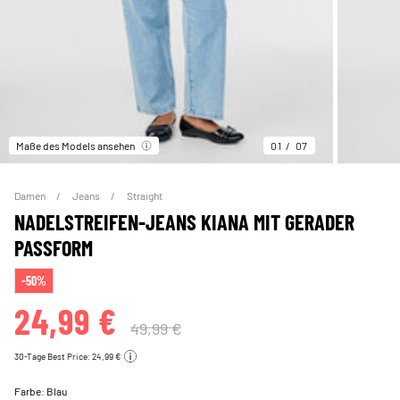
Maße des Models ansehen
01
07
Damen
Jeans
Straight
NADELSTREIFEN-JEANS KIANA MIT GERADER
PASSFORM
-50%
24,99 €
49,99 €
30-Tage Best Price: 24,99 €
Farbe:
Blau