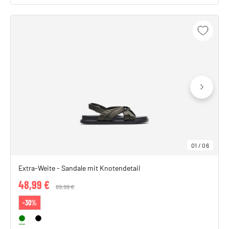
01
/
06
Extra-Weite - Sandale mit Knotendetail
48,99 €
Price reduced from
69,99 €
to
-30%