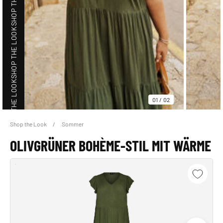
SHOP THE LOOK
SHOP THE LOOK
01
/
02
Shop the Look
Sommer
SHOP THE LOOK
OLIVGRÜNER BOHÈME-STIL MIT WÄRME
SHOP THE LOOK