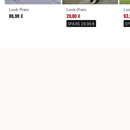
Look-Preis
Look-Preis
Loo
86,98 €
20,00 €
93,
SPARE
29,99 €
SP