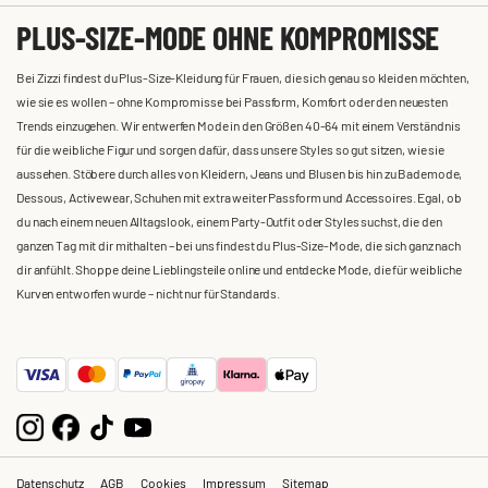
PLUS-SIZE-MODE OHNE KOMPROMISSE
Bei Zizzi findest du Plus-Size-Kleidung für Frauen, die sich genau so kleiden möchten,
wie sie es wollen – ohne Kompromisse bei Passform, Komfort oder den neuesten
Trends einzugehen. Wir entwerfen Mode in den Größen 40-64 mit einem Verständnis
für die weibliche Figur und sorgen dafür, dass unsere Styles so gut sitzen, wie sie
aussehen. Stöbere durch alles von Kleidern, Jeans und Blusen bis hin zu Bademode,
Dessous, Activewear, Schuhen mit extra weiter Passform und Accessoires. Egal, ob
du nach einem neuen Alltagslook, einem Party-Outfit oder Styles suchst, die den
ganzen Tag mit dir mithalten – bei uns findest du Plus-Size-Mode, die sich ganz nach
dir anfühlt. Shoppe deine Lieblingsteile online und entdecke Mode, die für weibliche
Kurven entworfen wurde – nicht nur für Standards.
Datenschutz
AGB
Cookies
Impressum
Sitemap