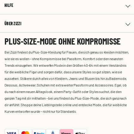
HILFE
ÜBER ZIZZI
PLUS-SIZE-MODE OHNE KOMPROMISSE
Bei Zizzi findest du Plus-Size-Kleidung für Frauen, die sich genau so kleiden möchten,
wie sie es wollen – ohne Kompromisse bei Passform, Komfort oder den neuesten
Trends einzugehen. Wir entwerfen Mode in den Größen 40-64 mit einem Verständnis
für die weibliche Figur und sorgen dafür, dass unsere Styles so gut sitzen, wie sie
aussehen. Stöbere durch alles von Kleidern, Jeans und Blusen bis hin zu Bademode,
Dessous, Activewear, Schuhen mit extra weiter Passform und Accessoires. Egal, ob
du nach einem neuen Alltagslook, einem Party-Outfit oder Styles suchst, die den
ganzen Tag mit dir mithalten – bei uns findest du Plus-Size-Mode, die sich ganz nach
dir anfühlt. Shoppe deine Lieblingsteile online und entdecke Mode, die für weibliche
Kurven entworfen wurde – nicht nur für Standards.