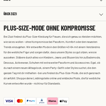
ÜBER ZIZZI
PLUS-SIZE-MODE OHNE KOMPROMISSE
Bei Zizzi findest du Plus-Size-Kleidung für Frauen, die sich genau so kleiden möchten,
wie sie es wollen – ohne Kompromisse bei Passform, Komfort oder den neuesten
Trends einzugehen. Wir entwerfen Mode in den Größen 40-64 mit einem Verständnis
für die weibliche Figur und sorgen dafür, dass unsere Styles so gut sitzen, wie sie
aussehen. Stöbere durch alles von Kleidern, Jeans und Blusen bis hin zu Bademode,
Dessous, Activewear, Schuhen mit extra weiter Passform und Accessoires. Egal, ob
du nach einem neuen Alltagslook, einem Party-Outfit oder Styles suchst, die den
ganzen Tag mit dir mithalten – bei uns findest du Plus-Size-Mode, die sich ganz nach
dir anfühlt. Shoppe deine Lieblingsteile online und entdecke Mode, die für weibliche
Kurven entworfen wurde – nicht nur für Standards.