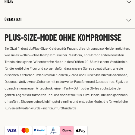
HILFE
ÜBER ZIZZI
PLUS-SIZE-MODE OHNE KOMPROMISSE
Bei Zizzi findest du Plus-Size-Kleidung für Frauen, die sich genau so kleiden möchten,
wie sie es wollen – ohne Kompromisse bei Passform, Komfort oder den neuesten
Trends einzugehen. Wir entwerfen Mode in den Größen 40-64 mit einem Verständnis
für die weibliche Figur und sorgen dafür, dass unsere Styles so gut sitzen, wie sie
aussehen. Stöbere durch alles von Kleidern, Jeans und Blusen bis hin zu Bademode,
Dessous, Activewear, Schuhen mit extra weiter Passform und Accessoires. Egal, ob
du nach einem neuen Alltagslook, einem Party-Outfit oder Styles suchst, die den
ganzen Tag mit dir mithalten – bei uns findest du Plus-Size-Mode, die sich ganz nach
dir anfühlt. Shoppe deine Lieblingsteile online und entdecke Mode, die für weibliche
Kurven entworfen wurde – nicht nur für Standards.