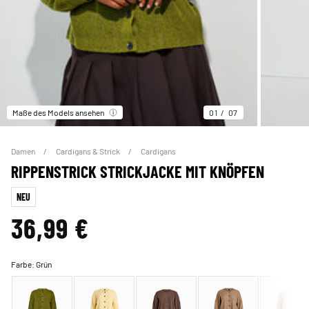
Maße des Models ansehen
01
07
Damen
Cardigans & Strick
Cardigans
RIPPENSTRICK STRICKJACKE MIT KNÖPFEN
NEU
36,99 €
Farbe:
Grün