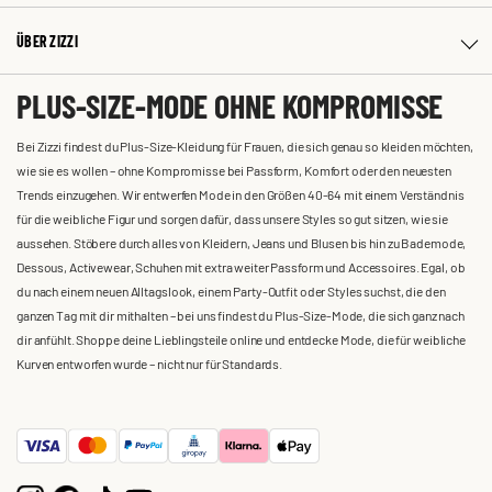
ÜBER ZIZZI
PLUS-SIZE-MODE OHNE KOMPROMISSE
Bei Zizzi findest du Plus-Size-Kleidung für Frauen, die sich genau so kleiden möchten,
wie sie es wollen – ohne Kompromisse bei Passform, Komfort oder den neuesten
Trends einzugehen. Wir entwerfen Mode in den Größen 40-64 mit einem Verständnis
für die weibliche Figur und sorgen dafür, dass unsere Styles so gut sitzen, wie sie
aussehen. Stöbere durch alles von Kleidern, Jeans und Blusen bis hin zu Bademode,
Dessous, Activewear, Schuhen mit extra weiter Passform und Accessoires. Egal, ob
du nach einem neuen Alltagslook, einem Party-Outfit oder Styles suchst, die den
ganzen Tag mit dir mithalten – bei uns findest du Plus-Size-Mode, die sich ganz nach
dir anfühlt. Shoppe deine Lieblingsteile online und entdecke Mode, die für weibliche
Kurven entworfen wurde – nicht nur für Standards.