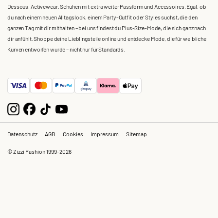
Dessous, Activewear, Schuhen mit extra weiter Passform und Accessoires. Egal, ob
du nach einem neuen Alltagslook, einem Party-Outfit oder Styles suchst, die den
ganzen Tag mit dir mithalten – bei uns findest du Plus-Size-Mode, die sich ganz nach
dir anfühlt. Shoppe deine Lieblingsteile online und entdecke Mode, die für weibliche
Kurven entworfen wurde – nicht nur für Standards.
Datenschutz
AGB
Cookies
Impressum
Sitemap
© Zizzi Fashion 1999-2026