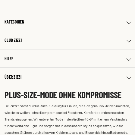
KATEGORIEN
CLUB ZIZZI
HILFE
ÜBER ZIZZI
PLUS-SIZE-MODE OHNE KOMPROMISSE
Bei Zizzi findest du Plus-Size-Kleidung für Frauen, die sich genau so kleiden möchten,
wie sie es wollen – ohne Kompromisse bei Passform, Komfort oder den neuesten
Trends einzugehen. Wir entwerfen Mode in den Größen 40-64 mit einem Verständnis
für die weibliche Figur und sorgen dafür, dass unsere Styles so gut sitzen, wie sie
aussehen. Stöbere durch alles von Kleidern, Jeans und Blusen bis hin zu Bademode,