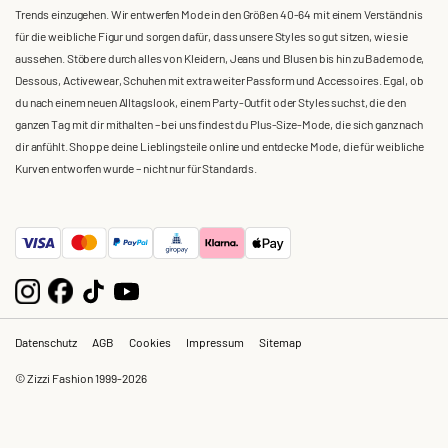
Trends einzugehen. Wir entwerfen Mode in den Größen 40-64 mit einem Verständnis
für die weibliche Figur und sorgen dafür, dass unsere Styles so gut sitzen, wie sie
aussehen. Stöbere durch alles von Kleidern, Jeans und Blusen bis hin zu Bademode,
Dessous, Activewear, Schuhen mit extra weiter Passform und Accessoires. Egal, ob
du nach einem neuen Alltagslook, einem Party-Outfit oder Styles suchst, die den
ganzen Tag mit dir mithalten – bei uns findest du Plus-Size-Mode, die sich ganz nach
dir anfühlt. Shoppe deine Lieblingsteile online und entdecke Mode, die für weibliche
Kurven entworfen wurde – nicht nur für Standards.
Datenschutz
AGB
Cookies
Impressum
Sitemap
© Zizzi Fashion 1999-2026