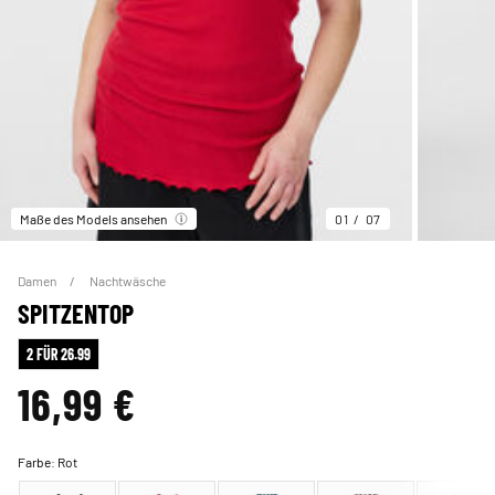
Maße des Models ansehen
01
07
Damen
Nachtwäsche
SPITZENTOP
2 FÜR 26.99
16,99 €
Farbe:
Rot