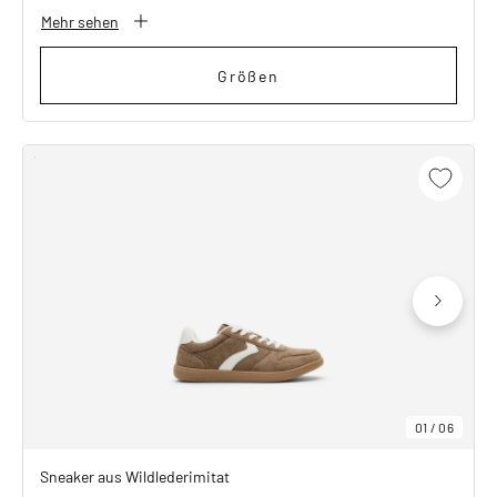
Mehr sehen
Größen
01
/
06
Sneaker aus Wildlederimitat