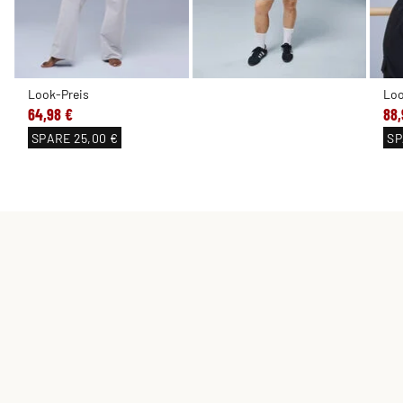
Look-Preis
Loo
64,98 €
88,
SPARE
25,00 €
SP