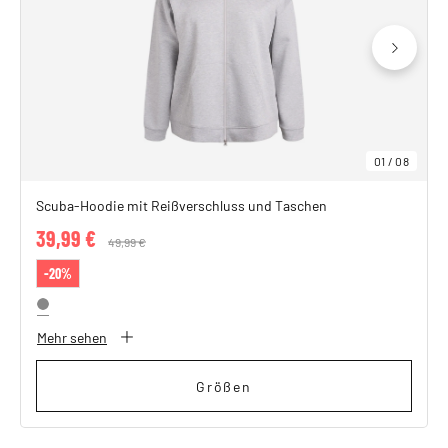
01
/
08
Scuba-Hoodie mit Reißverschluss und Taschen
39,99 €
Price reduced from
49,99 €
to
-20%
Mehr sehen
Größen