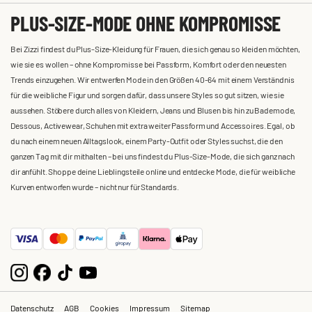
PLUS-SIZE-MODE OHNE KOMPROMISSE
Bei Zizzi findest du Plus-Size-Kleidung für Frauen, die sich genau so kleiden möchten,
wie sie es wollen – ohne Kompromisse bei Passform, Komfort oder den neuesten
Trends einzugehen. Wir entwerfen Mode in den Größen 40-64 mit einem Verständnis
für die weibliche Figur und sorgen dafür, dass unsere Styles so gut sitzen, wie sie
aussehen. Stöbere durch alles von Kleidern, Jeans und Blusen bis hin zu Bademode,
Dessous, Activewear, Schuhen mit extra weiter Passform und Accessoires. Egal, ob
du nach einem neuen Alltagslook, einem Party-Outfit oder Styles suchst, die den
ganzen Tag mit dir mithalten – bei uns findest du Plus-Size-Mode, die sich ganz nach
dir anfühlt. Shoppe deine Lieblingsteile online und entdecke Mode, die für weibliche
Kurven entworfen wurde – nicht nur für Standards.
Datenschutz
AGB
Cookies
Impressum
Sitemap