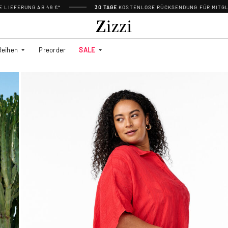
 LIEFERUNG AB 49 €*
30 TAGE
KOSTENLOSE RÜCKSENDUNG FÜR MITGL
Reihen
Preorder
SALE