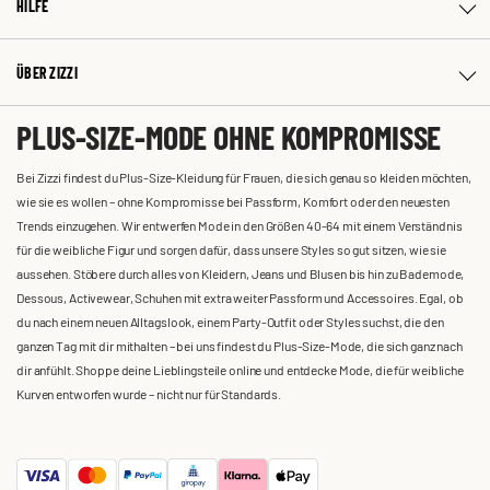
HILFE
ÜBER ZIZZI
PLUS-SIZE-MODE OHNE KOMPROMISSE
Bei Zizzi findest du Plus-Size-Kleidung für Frauen, die sich genau so kleiden möchten,
wie sie es wollen – ohne Kompromisse bei Passform, Komfort oder den neuesten
Trends einzugehen. Wir entwerfen Mode in den Größen 40-64 mit einem Verständnis
für die weibliche Figur und sorgen dafür, dass unsere Styles so gut sitzen, wie sie
aussehen. Stöbere durch alles von Kleidern, Jeans und Blusen bis hin zu Bademode,
Dessous, Activewear, Schuhen mit extra weiter Passform und Accessoires. Egal, ob
du nach einem neuen Alltagslook, einem Party-Outfit oder Styles suchst, die den
ganzen Tag mit dir mithalten – bei uns findest du Plus-Size-Mode, die sich ganz nach
dir anfühlt. Shoppe deine Lieblingsteile online und entdecke Mode, die für weibliche
Kurven entworfen wurde – nicht nur für Standards.