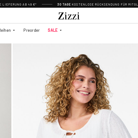
 LIEFERUNG AB 49 €*
30 TAGE
KOSTENLOSE RÜCKSENDUNG FÜR MITGL
Reihen
Preorder
SALE