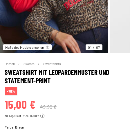
Maße des Models ansehen
01
07
Damen
Sweats
Sweatshirts
SWEATSHIRT MIT LEOPARDENMUSTER UND
STATEMENT-PRINT
-70%
15,00 €
49,99 €
30-Tage Best Price: 15,00 €
Farbe:
Braun