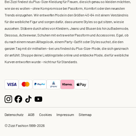
Bei Zizzi findest du Plus-Size-Kleidung für Frauen, die sich genau so kleiden möchten,
wie sie es wollen – ohne Kompromisse bei Passform, Komfort oder den neuesten
Trends einzugehen. Wir entwerfen Mode in den Größen 40-64 mit einem Verständnis
für die weibliche Figur und sorgen dafür, dass unsere Styles so gut sitzen, wie sie
aussehen. Stöbere durch alles von Kleidern, Jeans und Blusen bis hin zu Bademode,
Dessous, Activewear, Schuhen mit extra weiter Passform und Accessoires. Egal, ob
du nach einem neuen Alltagslook, einem Party-Outfit oder Styles suchst, die den
ganzen Tag mit dir mithalten – bei uns findest du Plus-Size-Mode, die sich ganz nach
dir anfühlt. Shoppe deine Lieblingsteile online und entdecke Mode, die für weibliche
Kurven entworfen wurde – nicht nur für Standards.
Datenschutz
AGB
Cookies
Impressum
Sitemap
© Zizzi Fashion 1999-2026