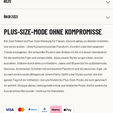
HILFE
ÜBER ZIZZI
PLUS-SIZE-MODE OHNE KOMPROMISSE
Bei Zizzi findest du Plus-Size-Kleidung für Frauen, die sich genau so kleiden möchten,
wie sie es wollen – ohne Kompromisse bei Passform, Komfort oder den neuesten
Trends einzugehen. Wir entwerfen Mode in den Größen 40-64 mit einem Verständnis
für die weibliche Figur und sorgen dafür, dass unsere Styles so gut sitzen, wie sie
aussehen. Stöbere durch alles von Kleidern, Jeans und Blusen bis hin zu Bademode,
Dessous, Activewear, Schuhen mit extra weiter Passform und Accessoires. Egal, ob
du nach einem neuen Alltagslook, einem Party-Outfit oder Styles suchst, die den
ganzen Tag mit dir mithalten – bei uns findest du Plus-Size-Mode, die sich ganz nach
dir anfühlt. Shoppe deine Lieblingsteile online und entdecke Mode, die für weibliche
Kurven entworfen wurde – nicht nur für Standards.