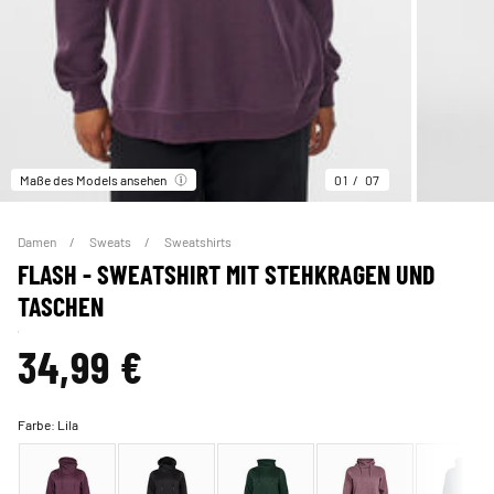
Maße des Models ansehen
01
07
Damen
Sweats
Sweatshirts
FLASH - SWEATSHIRT MIT STEHKRAGEN UND
TASCHEN
34,99 €
Farbe:
Lila