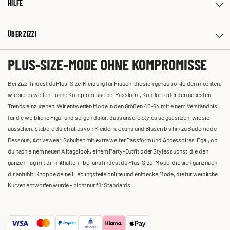
HILFE
ÜBER ZIZZI
PLUS-SIZE-MODE OHNE KOMPROMISSE
Bei Zizzi findest du Plus-Size-Kleidung für Frauen, die sich genau so kleiden möchten,
wie sie es wollen – ohne Kompromisse bei Passform, Komfort oder den neuesten
Trends einzugehen. Wir entwerfen Mode in den Größen 40-64 mit einem Verständnis
für die weibliche Figur und sorgen dafür, dass unsere Styles so gut sitzen, wie sie
aussehen. Stöbere durch alles von Kleidern, Jeans und Blusen bis hin zu Bademode,
Dessous, Activewear, Schuhen mit extra weiter Passform und Accessoires. Egal, ob
du nach einem neuen Alltagslook, einem Party-Outfit oder Styles suchst, die den
ganzen Tag mit dir mithalten – bei uns findest du Plus-Size-Mode, die sich ganz nach
dir anfühlt. Shoppe deine Lieblingsteile online und entdecke Mode, die für weibliche
Kurven entworfen wurde – nicht nur für Standards.