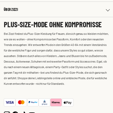
ÜBER ZIZZI
PLUS-SIZE-MODE OHNE KOMPROMISSE
Bei Zizzi findest du Plus-Size-Kleidung für Frauen, die sich genau so kleiden möchten,
wie sie es wollen – ohne Kompromisse bei Passform, Komfort oder den neuesten
Trends einzugehen. Wir entwerfen Mode in den Größen 40-64 mit einem Verständnis
für die weibliche Figur und sorgen dafür, dass unsere Styles so gut sitzen, wie sie
aussehen. Stöbere durch alles von Kleidern, Jeans und Blusen bis hin zu Bademode,
Dessous, Activewear, Schuhen mit extra weiter Passform und Accessoires. Egal, ob
du nach einem neuen Alltagslook, einem Party-Outfit oder Styles suchst, die den
ganzen Tag mit dir mithalten – bei uns findest du Plus-Size-Mode, die sich ganz nach
dir anfühlt. Shoppe deine Lieblingsteile online und entdecke Mode, die für weibliche
Kurven entworfen wurde – nicht nur für Standards.