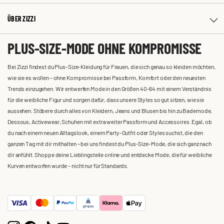
ÜBER ZIZZI
PLUS-SIZE-MODE OHNE KOMPROMISSE
Bei Zizzi findest du Plus-Size-Kleidung für Frauen, die sich genau so kleiden möchten,
wie sie es wollen – ohne Kompromisse bei Passform, Komfort oder den neuesten
Trends einzugehen. Wir entwerfen Mode in den Größen 40-64 mit einem Verständnis
für die weibliche Figur und sorgen dafür, dass unsere Styles so gut sitzen, wie sie
aussehen. Stöbere durch alles von Kleidern, Jeans und Blusen bis hin zu Bademode,
Dessous, Activewear, Schuhen mit extra weiter Passform und Accessoires. Egal, ob
du nach einem neuen Alltagslook, einem Party-Outfit oder Styles suchst, die den
ganzen Tag mit dir mithalten – bei uns findest du Plus-Size-Mode, die sich ganz nach
dir anfühlt. Shoppe deine Lieblingsteile online und entdecke Mode, die für weibliche
Kurven entworfen wurde – nicht nur für Standards.