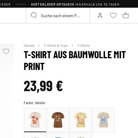
IEDER
KOSTENLOSER UMTAUSCH
INNERHALB VON 30 TAGEN
Damen
T-Shirts & Tops
T-Shirts
T-SHIRT AUS BAUMWOLLE MIT
PRINT
23,99 €
Farbe:
Vanille