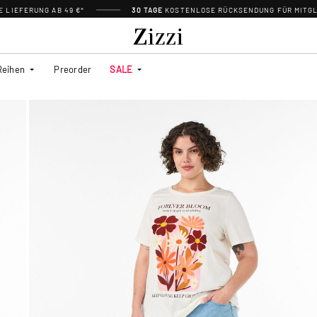
 LIEFERUNG AB 49 €*
30 TAGE
KOSTENLOSE RÜCKSENDUNG FÜR MITGL
Reihen
Preorder
SALE