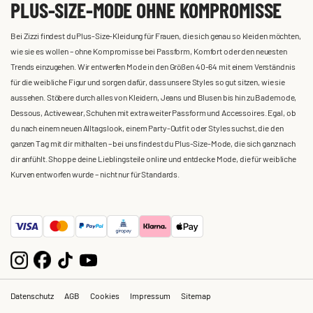
PLUS-SIZE-MODE OHNE KOMPROMISSE
Bei Zizzi findest du Plus-Size-Kleidung für Frauen, die sich genau so kleiden möchten,
wie sie es wollen – ohne Kompromisse bei Passform, Komfort oder den neuesten
Trends einzugehen. Wir entwerfen Mode in den Größen 40-64 mit einem Verständnis
für die weibliche Figur und sorgen dafür, dass unsere Styles so gut sitzen, wie sie
aussehen. Stöbere durch alles von Kleidern, Jeans und Blusen bis hin zu Bademode,
Dessous, Activewear, Schuhen mit extra weiter Passform und Accessoires. Egal, ob
du nach einem neuen Alltagslook, einem Party-Outfit oder Styles suchst, die den
ganzen Tag mit dir mithalten – bei uns findest du Plus-Size-Mode, die sich ganz nach
dir anfühlt. Shoppe deine Lieblingsteile online und entdecke Mode, die für weibliche
Kurven entworfen wurde – nicht nur für Standards.
Datenschutz
AGB
Cookies
Impressum
Sitemap