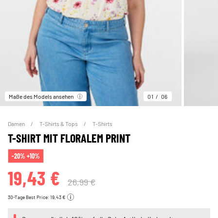
Maße des Models ansehen
01
06
Damen
T-Shirts & Tops
T-Shirts
T-SHIRT MIT FLORALEM PRINT
-20% +10%
19,43 €
26,99 €
30-Tage Best Price: 19,43 €