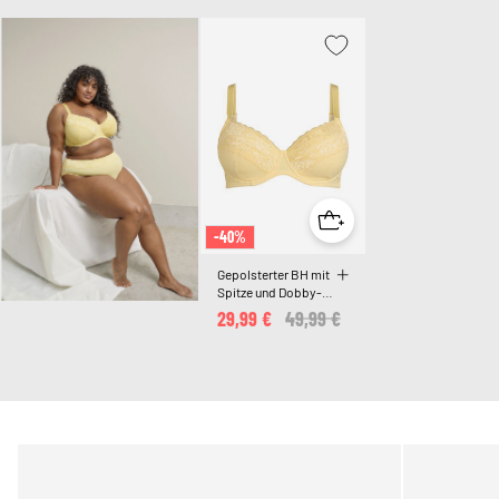
-40%
Gepolsterter BH mit
Spitze und Dobby-
Struktur
29,99 €
Price reduced from
49,99 €
to