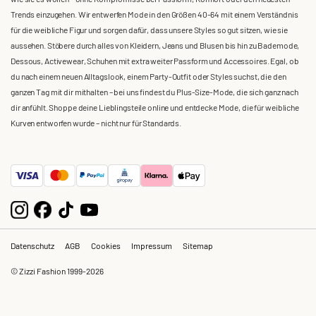
Trends einzugehen. Wir entwerfen Mode in den Größen 40-64 mit einem Verständnis
für die weibliche Figur und sorgen dafür, dass unsere Styles so gut sitzen, wie sie
aussehen. Stöbere durch alles von Kleidern, Jeans und Blusen bis hin zu Bademode,
Dessous, Activewear, Schuhen mit extra weiter Passform und Accessoires. Egal, ob
du nach einem neuen Alltagslook, einem Party-Outfit oder Styles suchst, die den
ganzen Tag mit dir mithalten – bei uns findest du Plus-Size-Mode, die sich ganz nach
dir anfühlt. Shoppe deine Lieblingsteile online und entdecke Mode, die für weibliche
Kurven entworfen wurde – nicht nur für Standards.
Datenschutz
AGB
Cookies
Impressum
Sitemap
© Zizzi Fashion 1999-2026