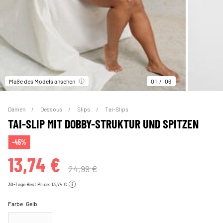
Maße des Models ansehen
01
06
Damen
Dessous
Slips
Tai-Slips
TAI-SLIP MIT DOBBY-STRUKTUR UND SPITZEN
-45%
13,74 €
24,99 €
30-Tage Best Price: 13,74 €
Farbe:
Gelb