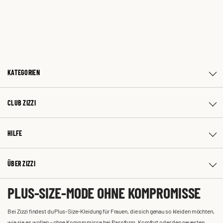
KATEGORIEN
CLUB ZIZZI
HILFE
ÜBER ZIZZI
PLUS-SIZE-MODE OHNE KOMPROMISSE
Bei Zizzi findest du Plus-Size-Kleidung für Frauen, die sich genau so kleiden möchten,
wie sie es wollen – ohne Kompromisse bei Passform, Komfort oder den neuesten