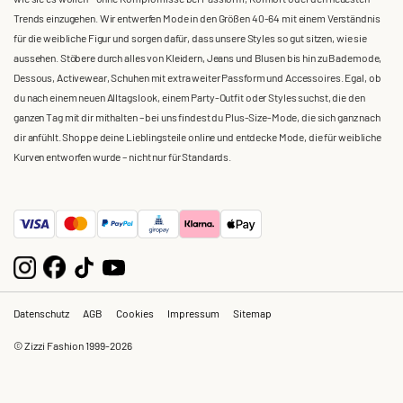
Trends einzugehen. Wir entwerfen Mode in den Größen 40-64 mit einem Verständnis
für die weibliche Figur und sorgen dafür, dass unsere Styles so gut sitzen, wie sie
aussehen. Stöbere durch alles von Kleidern, Jeans und Blusen bis hin zu Bademode,
Dessous, Activewear, Schuhen mit extra weiter Passform und Accessoires. Egal, ob
du nach einem neuen Alltagslook, einem Party-Outfit oder Styles suchst, die den
ganzen Tag mit dir mithalten – bei uns findest du Plus-Size-Mode, die sich ganz nach
dir anfühlt. Shoppe deine Lieblingsteile online und entdecke Mode, die für weibliche
Kurven entworfen wurde – nicht nur für Standards.
Datenschutz
AGB
Cookies
Impressum
Sitemap
© Zizzi Fashion 1999-2026