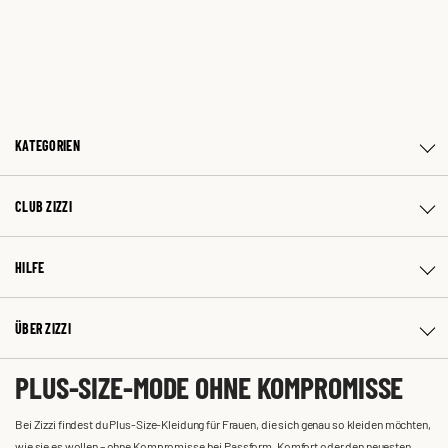
KATEGORIEN
CLUB ZIZZI
HILFE
ÜBER ZIZZI
PLUS-SIZE-MODE OHNE KOMPROMISSE
Bei Zizzi findest du Plus-Size-Kleidung für Frauen, die sich genau so kleiden möchten,
wie sie es wollen – ohne Kompromisse bei Passform, Komfort oder den neuesten