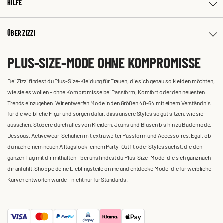
HILFE
ÜBER ZIZZI
PLUS-SIZE-MODE OHNE KOMPROMISSE
Bei Zizzi findest du Plus-Size-Kleidung für Frauen, die sich genau so kleiden möchten,
wie sie es wollen – ohne Kompromisse bei Passform, Komfort oder den neuesten
Trends einzugehen. Wir entwerfen Mode in den Größen 40-64 mit einem Verständnis
für die weibliche Figur und sorgen dafür, dass unsere Styles so gut sitzen, wie sie
aussehen. Stöbere durch alles von Kleidern, Jeans und Blusen bis hin zu Bademode,
Dessous, Activewear, Schuhen mit extra weiter Passform und Accessoires. Egal, ob
du nach einem neuen Alltagslook, einem Party-Outfit oder Styles suchst, die den
ganzen Tag mit dir mithalten – bei uns findest du Plus-Size-Mode, die sich ganz nach
dir anfühlt. Shoppe deine Lieblingsteile online und entdecke Mode, die für weibliche
Kurven entworfen wurde – nicht nur für Standards.