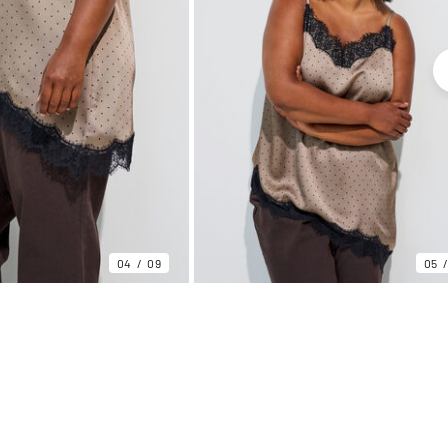
04
09
05