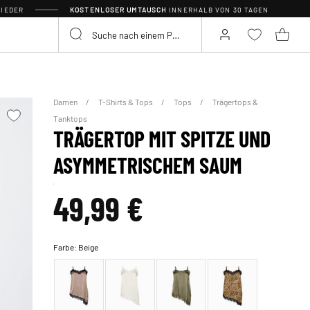
IEDER
KOSTENLOSER UMTAUSCH
INNERHALB VON 30 TAGEN
Damen
T-Shirts & Tops
Tops
Trägertops &
Tanktops
TRÄGERTOP MIT SPITZE UND
ASYMMETRISCHEM SAUM
49,99 €
Farbe:
Beige