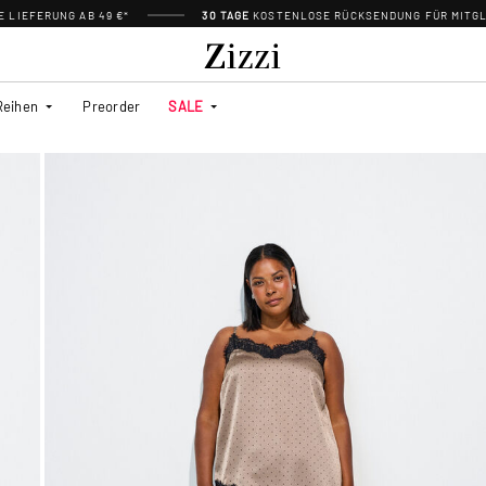
 LIEFERUNG AB 49 €*
30 TAGE
KOSTENLOSE RÜCKSENDUNG FÜR MITGL
Reihen
Preorder
SALE