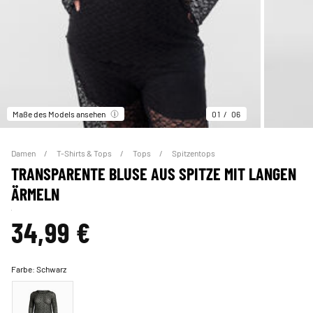
Maße des Models ansehen
01
06
Damen
T-Shirts & Tops
Tops
Spitzentops
TRANSPARENTE BLUSE AUS SPITZE MIT LANGEN
ÄRMELN
34,99 €
Farbe:
Schwarz