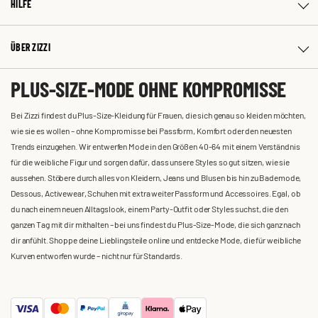
HILFE
ÜBER ZIZZI
PLUS-SIZE-MODE OHNE KOMPROMISSE
Bei Zizzi findest du Plus-Size-Kleidung für Frauen, die sich genau so kleiden möchten,
wie sie es wollen – ohne Kompromisse bei Passform, Komfort oder den neuesten
Trends einzugehen. Wir entwerfen Mode in den Größen 40-64 mit einem Verständnis
für die weibliche Figur und sorgen dafür, dass unsere Styles so gut sitzen, wie sie
aussehen. Stöbere durch alles von Kleidern, Jeans und Blusen bis hin zu Bademode,
Dessous, Activewear, Schuhen mit extra weiter Passform und Accessoires. Egal, ob
du nach einem neuen Alltagslook, einem Party-Outfit oder Styles suchst, die den
ganzen Tag mit dir mithalten – bei uns findest du Plus-Size-Mode, die sich ganz nach
dir anfühlt. Shoppe deine Lieblingsteile online und entdecke Mode, die für weibliche
Kurven entworfen wurde – nicht nur für Standards.