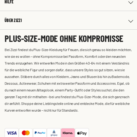
HILFE
ÜBER ZIZZI
PLUS-SIZE-MODE OHNE KOMPROMISSE
Bei Zizzi findest du Plus-Size-Kleidung für Frauen, die sich genau so kleiden möchten,
wie sie es wollen – ohne Kompromisse bei Passform, Komfort oder den neuesten
Trends einzugehen. Wir entwerfen Mode in den Größen 40-64 mit einem Verständnis
für die weibliche Figur und sorgen dafür, dass unsere Styles so gut sitzen, wie sie
aussehen. Stöbere durch alles von Kleidern, Jeans und Blusen bis hin zu Bademode,
Dessous, Activewear, Schuhen mit extra weiter Passform und Accessoires. Egal, ob
du nach einem neuen Alltagslook, einem Party-Outfit oder Styles suchst, die den
ganzen Tag mit dir mithalten – bei uns findest du Plus-Size-Mode, die sich ganz nach
dir anfühlt. Shoppe deine Lieblingsteile online und entdecke Mode, die für weibliche
Kurven entworfen wurde – nicht nur für Standards.