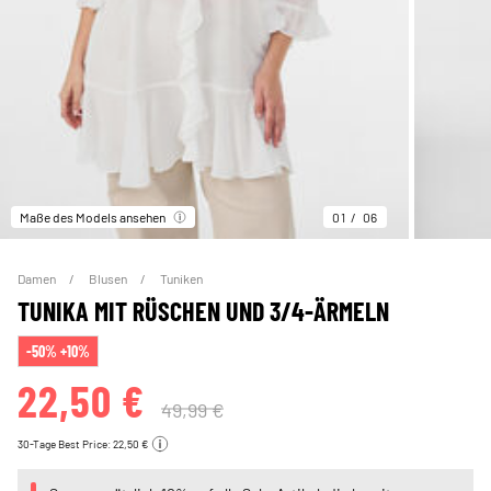
Maße des Models ansehen
01
06
Damen
Blusen
Tuniken
TUNIKA MIT RÜSCHEN UND 3/4-ÄRMELN
-50% +10%
22,50 €
49,99 €
30-Tage Best Price: 22,50 €