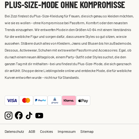
PLUS-SIZE-MODE OHNE KOMPROMISSE
Bei Zizzi findest du Plus-Size-Kleidung für Frauen, die sich genau so kleiden möchten,
wie sie es wollen – ohne Kompromisse bei Passform, Komfort oder den neuesten
Trends einzugehen. Wir entwerfen Mode in den Größen 40-64 mit einem Verständnis
für die weibliche Figur und sorgen dafür, dass unsere Styles so gut sitzen, wie sie
aussehen. Stöbere durch alles von Kleidern, Jeans und Blusen bis hin zu Bademode,
Dessous, Activewear, Schuhen mit extra weiter Passform und Accessoires. Egal, ob
du nach einem neuen Alltagslook, einem Party-Outfit oder Styles suchst, die den
ganzen Tag mit dir mithalten – bei uns findest du Plus-Size-Mode, die sich ganz nach
dir anfühlt. Shoppe deine Lieblingsteile online und entdecke Mode, die für weibliche
Kurven entworfen wurde – nicht nur für Standards.
Datenschutz
AGB
Cookies
Impressum
Sitemap