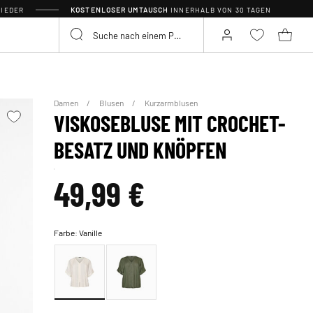
IEDER
KOSTENLOSER UMTAUSCH
INNERHALB VON 30 TAGEN
Damen
Blusen
Kurzarmblusen
VISKOSEBLUSE MIT CROCHET-
BESATZ UND KNÖPFEN
49,99 €
Farbe:
Vanille