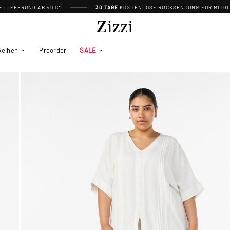
 LIEFERUNG AB 49 €*
30 TAGE
KOSTENLOSE RÜCKSENDUNG FÜR MITGL
Reihen
Preorder
SALE