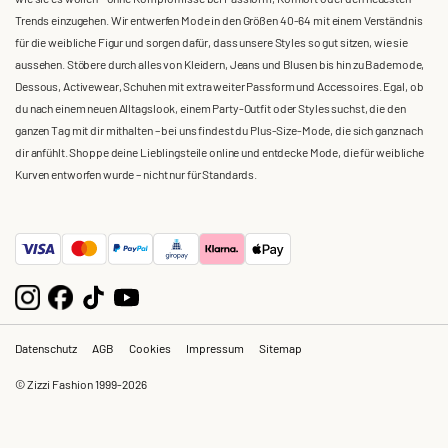
Trends einzugehen. Wir entwerfen Mode in den Größen 40-64 mit einem Verständnis
für die weibliche Figur und sorgen dafür, dass unsere Styles so gut sitzen, wie sie
aussehen. Stöbere durch alles von Kleidern, Jeans und Blusen bis hin zu Bademode,
Dessous, Activewear, Schuhen mit extra weiter Passform und Accessoires. Egal, ob
du nach einem neuen Alltagslook, einem Party-Outfit oder Styles suchst, die den
ganzen Tag mit dir mithalten – bei uns findest du Plus-Size-Mode, die sich ganz nach
dir anfühlt. Shoppe deine Lieblingsteile online und entdecke Mode, die für weibliche
Kurven entworfen wurde – nicht nur für Standards.
Datenschutz
AGB
Cookies
Impressum
Sitemap
© Zizzi Fashion 1999-2026