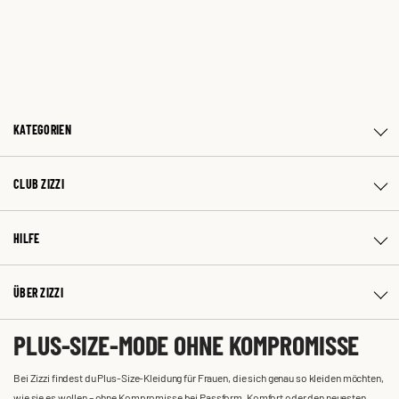
KATEGORIEN
CLUB ZIZZI
HILFE
ÜBER ZIZZI
PLUS-SIZE-MODE OHNE KOMPROMISSE
Bei Zizzi findest du Plus-Size-Kleidung für Frauen, die sich genau so kleiden möchten,
wie sie es wollen – ohne Kompromisse bei Passform, Komfort oder den neuesten