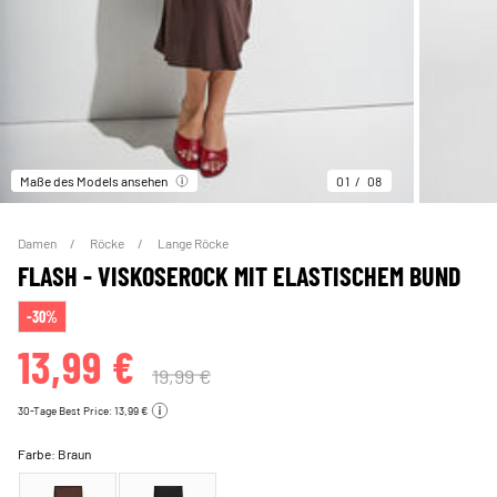
Maße des Models ansehen
01
08
Damen
Röcke
Lange Röcke
FLASH - VISKOSEROCK MIT ELASTISCHEM BUND
-30%
13,99 €
19,99 €
30-Tage Best Price: 13,99 €
Farbe:
Braun