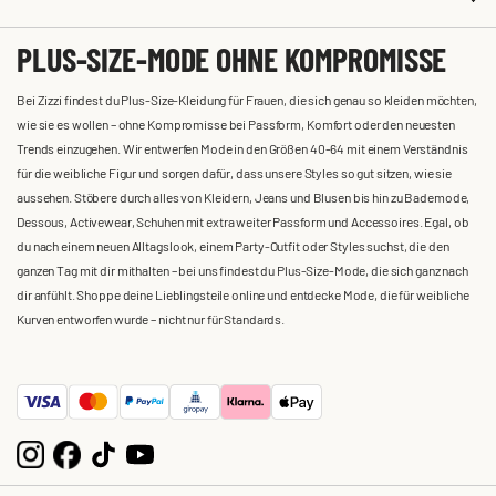
PLUS-SIZE-MODE OHNE KOMPROMISSE
Bei Zizzi findest du Plus-Size-Kleidung für Frauen, die sich genau so kleiden möchten,
wie sie es wollen – ohne Kompromisse bei Passform, Komfort oder den neuesten
Trends einzugehen. Wir entwerfen Mode in den Größen 40-64 mit einem Verständnis
für die weibliche Figur und sorgen dafür, dass unsere Styles so gut sitzen, wie sie
aussehen. Stöbere durch alles von Kleidern, Jeans und Blusen bis hin zu Bademode,
Dessous, Activewear, Schuhen mit extra weiter Passform und Accessoires. Egal, ob
du nach einem neuen Alltagslook, einem Party-Outfit oder Styles suchst, die den
ganzen Tag mit dir mithalten – bei uns findest du Plus-Size-Mode, die sich ganz nach
dir anfühlt. Shoppe deine Lieblingsteile online und entdecke Mode, die für weibliche
Kurven entworfen wurde – nicht nur für Standards.