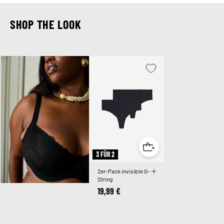
SHOP THE LOOK
3 FÜR 2
2er-Pack invisible G-
String
19,99 €