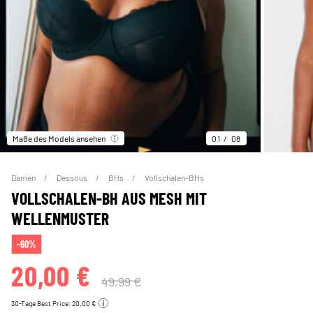
Maße des Models ansehen
01
08
Damen
Dessous
BHs
Vollschalen-BHs
VOLLSCHALEN-BH AUS MESH MIT
WELLENMUSTER
-60%
20,00 €
49,99 €
30-Tage Best Price: 20,00 €