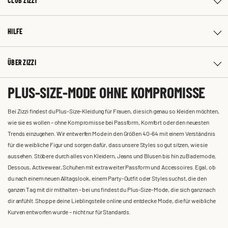
CLUB ZIZZI
HILFE
ÜBER ZIZZI
PLUS-SIZE-MODE OHNE KOMPROMISSE
Bei Zizzi findest du Plus-Size-Kleidung für Frauen, die sich genau so kleiden möchten,
wie sie es wollen – ohne Kompromisse bei Passform, Komfort oder den neuesten
Trends einzugehen. Wir entwerfen Mode in den Größen 40-64 mit einem Verständnis
für die weibliche Figur und sorgen dafür, dass unsere Styles so gut sitzen, wie sie
aussehen. Stöbere durch alles von Kleidern, Jeans und Blusen bis hin zu Bademode,
Dessous, Activewear, Schuhen mit extra weiter Passform und Accessoires. Egal, ob
du nach einem neuen Alltagslook, einem Party-Outfit oder Styles suchst, die den
ganzen Tag mit dir mithalten – bei uns findest du Plus-Size-Mode, die sich ganz nach
dir anfühlt. Shoppe deine Lieblingsteile online und entdecke Mode, die für weibliche
Kurven entworfen wurde – nicht nur für Standards.