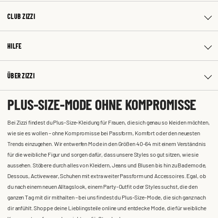
CLUB ZIZZI
HILFE
ÜBER ZIZZI
PLUS-SIZE-MODE OHNE KOMPROMISSE
Bei Zizzi findest du Plus-Size-Kleidung für Frauen, die sich genau so kleiden möchten,
wie sie es wollen – ohne Kompromisse bei Passform, Komfort oder den neuesten
Trends einzugehen. Wir entwerfen Mode in den Größen 40-64 mit einem Verständnis
für die weibliche Figur und sorgen dafür, dass unsere Styles so gut sitzen, wie sie
aussehen. Stöbere durch alles von Kleidern, Jeans und Blusen bis hin zu Bademode,
Dessous, Activewear, Schuhen mit extra weiter Passform und Accessoires. Egal, ob
du nach einem neuen Alltagslook, einem Party-Outfit oder Styles suchst, die den
ganzen Tag mit dir mithalten – bei uns findest du Plus-Size-Mode, die sich ganz nach
dir anfühlt. Shoppe deine Lieblingsteile online und entdecke Mode, die für weibliche