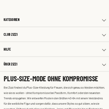
KATEGORIEN
CLUB ZIZZI
HILFE
ÜBER ZIZZI
PLUS-SIZE-MODE OHNE KOMPROMISSE
Bei Zizzi findest du Plus-Size-Kleidung für Frauen, die sich genau so kleiden möchten,
wie sie es wollen – ohne Kompromisse bei Passform, Komfort oder den neuesten
Trends einzugehen. Wir entwerfen Mode in den Größen 40-64 mit einem Verständnis
für die weibliche Figur und sorgen dafür, dass unsere Styles so gut sitzen, wie sie
aussehen. Stöbere durch alles von Kleidern, Jeans und Blusen bis hin zu Bademode,