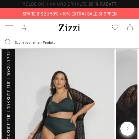
MELDE DICH AN UND ERHALTE
20 % RABATT
SHOP THE LOOK
SPARE BIS ZU 50% + 10% EXTRA |
SALE SHOPPEN
Menu
SHOP THE LOOK
SHOP THE LOOK
SHOP THE LOOK