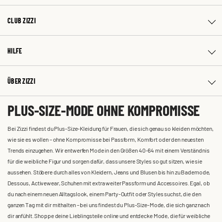
CLUB ZIZZI
HILFE
ÜBER ZIZZI
PLUS-SIZE-MODE OHNE KOMPROMISSE
Bei Zizzi findest du Plus-Size-Kleidung für Frauen, die sich genau so kleiden möchten,
wie sie es wollen – ohne Kompromisse bei Passform, Komfort oder den neuesten
Trends einzugehen. Wir entwerfen Mode in den Größen 40-64 mit einem Verständnis
für die weibliche Figur und sorgen dafür, dass unsere Styles so gut sitzen, wie sie
aussehen. Stöbere durch alles von Kleidern, Jeans und Blusen bis hin zu Bademode,
Dessous, Activewear, Schuhen mit extra weiter Passform und Accessoires. Egal, ob
du nach einem neuen Alltagslook, einem Party-Outfit oder Styles suchst, die den
ganzen Tag mit dir mithalten – bei uns findest du Plus-Size-Mode, die sich ganz nach
dir anfühlt. Shoppe deine Lieblingsteile online und entdecke Mode, die für weibliche