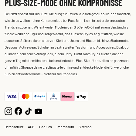
PLUS-SIZE-MODE OHNE KOMPROMISSE
Bei Zizzi findest du Plus-Size-Kleidung für Frauen, die sich genau so kleiden möchten,
wie sie es wollen – ohne Kompromisse bei Passform, Komfort oder den neuesten
Trends einzugehen. Wir entwerfen Mode in den Größen 40-64 mit einem Verständnis
für die weibliche Figur und sorgen dafür, dass unsere Styles so gut sitzen, wie sie
aussehen. Stöbere durch alles von Kleidern, Jeans und Blusen bis hin zu Bademode,
Dessous, Activewear, Schuhen mit extra weiter Passform und Accessoires. Egal, ob
du nach einem neuen Alltagslook, einem Party-Outfit oder Styles suchst, die den
ganzen Tag mit dir mithalten – bei uns findest du Plus-Size-Mode, die sich ganz nach
dir anfühlt. Shoppe deine Lieblingsteile online und entdecke Mode, die für weibliche
Kurven entworfen wurde – nicht nur für Standards.
Datenschutz
AGB
Cookies
Impressum
Sitemap