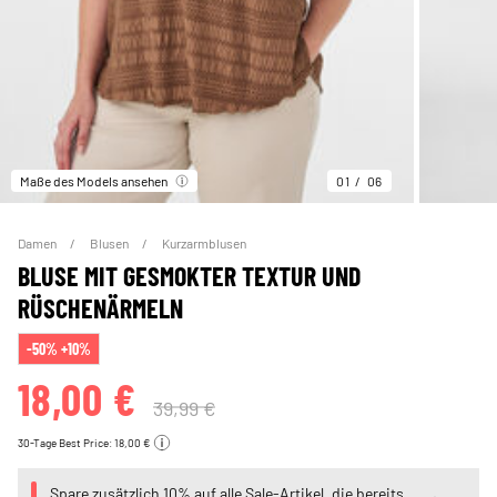
Maße des Models ansehen
01
06
Damen
Blusen
Kurzarmblusen
BLUSE MIT GESMOKTER TEXTUR UND
RÜSCHENÄRMELN
-50% +10%
18,00 €
39,99 €
30-Tage Best Price: 18,00 €
Spare zusätzlich 10% auf alle Sale-Artikel, die bereits