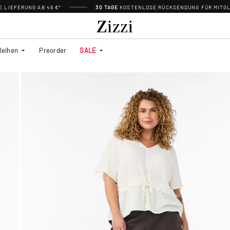
 LIEFERUNG AB 49 €*
30 TAGE
KOSTENLOSE RÜCKSENDUNG FÜR MITGL
Reihen
Preorder
SALE