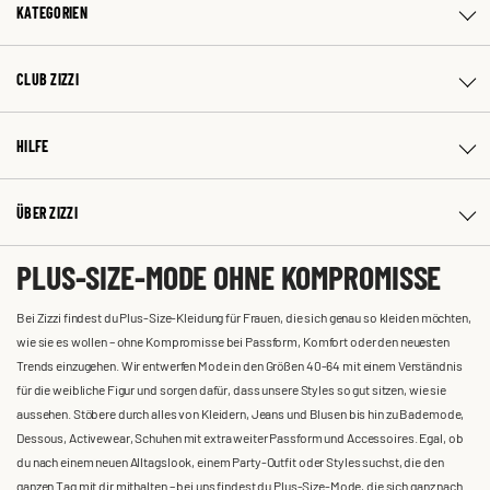
KATEGORIEN
CLUB ZIZZI
HILFE
ÜBER ZIZZI
PLUS-SIZE-MODE OHNE KOMPROMISSE
Bei Zizzi findest du Plus-Size-Kleidung für Frauen, die sich genau so kleiden möchten,
wie sie es wollen – ohne Kompromisse bei Passform, Komfort oder den neuesten
Trends einzugehen. Wir entwerfen Mode in den Größen 40-64 mit einem Verständnis
für die weibliche Figur und sorgen dafür, dass unsere Styles so gut sitzen, wie sie
aussehen. Stöbere durch alles von Kleidern, Jeans und Blusen bis hin zu Bademode,
Dessous, Activewear, Schuhen mit extra weiter Passform und Accessoires. Egal, ob
du nach einem neuen Alltagslook, einem Party-Outfit oder Styles suchst, die den
ganzen Tag mit dir mithalten – bei uns findest du Plus-Size-Mode, die sich ganz nach