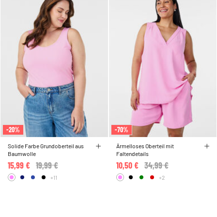
-20%
-70%
Solide Farbe Grundoberteil aus
Ärmelloses Oberteil mit
Baumwolle
Faltendetails
15,99 €
Price reduced from
19,99 €
to
10,50 €
Price reduced from
34,99 €
to
+11
+2