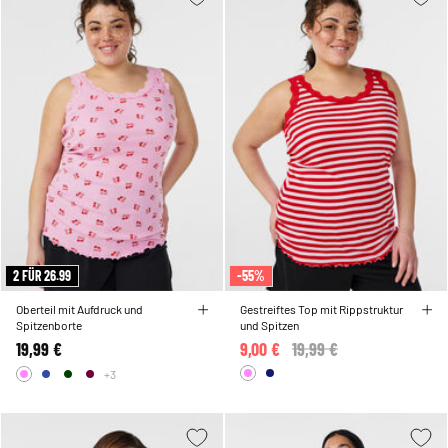
2 FÜR 26.99
-55%
Oberteil mit Aufdruck und
Gestreiftes Top mit Rippstruktur
Spitzenborte
und Spitzen
19,99 €
9,00 €
Price reduced from
19,99 €
to
+3