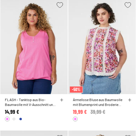
-50%
FLASH - Tanktop aus Bio-
Ärmellose Bluse aus Baumwolle
Baumwolle mit V-Ausschnitt und
mit Blumenprint und Broderie
Knöpfen
Anglaise
14,99 €
19,99 €
Price reduced from
39,99 €
to