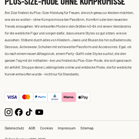
PLUS-SIZE-MODE OHNE KOMPROMISSE
Bei Zizzi findest du Plus-Size-Kleidung für Frauen, die sich genau so kleiden möchten,
wie sie es wollen – ohne Kompromisse bei Passform, Komfort oder den neuesten
Trends einzugehen. Wir entwerfen Mode in den Größen 40-64 mit einem Verständnis
für die weibliche Figur und sorgen dafür, dass unsere Styles so gut sitzen, wie sie
aussehen. Stöbere durch alles von Kleidern, Jeans und Blusen bis hin zu Bademode,
Dessous, Activewear, Schuhen mit extra weiter Passform und Accessoires. Egal, ob
du nach einem neuen Alltagslook, einem Party-Outfit oder Styles suchst, die den
ganzen Tag mit dir mithalten – bei uns findest du Plus-Size-Mode, die sich ganz nach
dir anfühlt. Shoppe deine Lieblingsteile online und entdecke Mode, die für weibliche
Kurven entworfen wurde – nicht nur für Standards.
Datenschutz
AGB
Cookies
Impressum
Sitemap