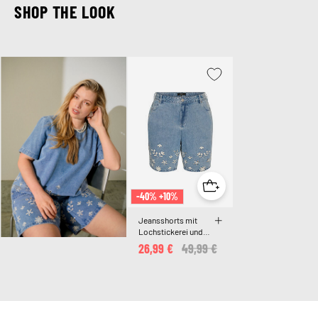
SHOP THE LOOK
-40% +10%
Jeansshorts mit
Lochstickerei und
hoher Taille
26,99 €
Price reduced from
49,99 €
to