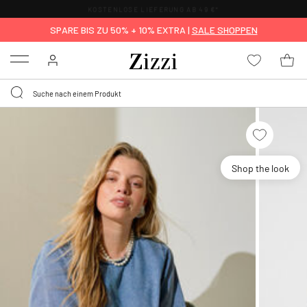
KOSTENLOSE LIEFERUNG AB 49 €*
SPARE BIS ZU 50% + 10% EXTRA |
SALE SHOPPEN
Menu
Shop the look