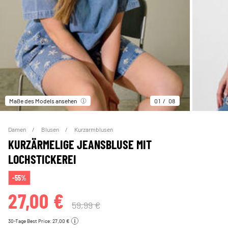
Maße des Models ansehen
01
08
Damen
Blusen
Kurzarmblusen
KURZÄRMELIGE JEANSBLUSE MIT
LOCHSTICKEREI
-55%
27,00 €
59,99 €
30-Tage Best Price: 27,00 €