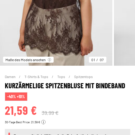
Maße des Models ansehen
01
07
Damen
T-Shirts & Tops
Tops
Spitzentops
KURZÄRMELIGE SPITZENBLUSE MIT BINDEBAND
-40% +10%
21,59 €
39,99 €
30-Tage Best Price: 21,59 €