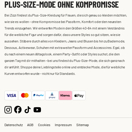
PLUS-SIZE-MODE OHNE KOMPROMISSE
Bei Zizzi findest du Plus-Size-Kleidung für Frauen, die sich genau so kleiden möchten,
wie sie es wollen – ohne Kompromisse bei Passform, Komfort oder den neuesten
Trends einzugehen. Wir entwerfen Mode in den Größen 40-64 mit einem Verständnis
für die weibliche Figur und sorgen dafür, dass unsere Styles so gut sitzen, wie sie
aussehen. Stöbere durch alles von Kleidern, Jeans und Blusen bis hin zu Bademode,
Dessous, Activewear, Schuhen mit extra weiter Passform und Accessoires. Egal, ob
du nach einem neuen Alltagslook, einem Party-Outfit oder Styles suchst, die den
ganzen Tag mit dir mithalten – bei uns findest du Plus-Size-Mode, die sich ganz nach
dir anfühlt. Shoppe deine Lieblingsteile online und entdecke Mode, die für weibliche
Kurven entworfen wurde – nicht nur für Standards.
Datenschutz
AGB
Cookies
Impressum
Sitemap