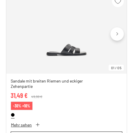
01
/
05
Sandale mit breiten Riemen und eckiger
Zehenpartie
31,49 €
Price reduced from
49,99 €
to
-30% +10%
Mehr sehen