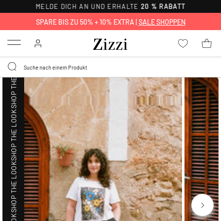
MELDE DICH AN UND ERHALTE
20 % RABATT
SHOP THE LOOK
SPARE BIS ZU 50% + 10% EXTRA |
SALE SHOPPEN
Menu
SHOP THE LOOK
SHOP THE LOOK
SHOP THE LOOK