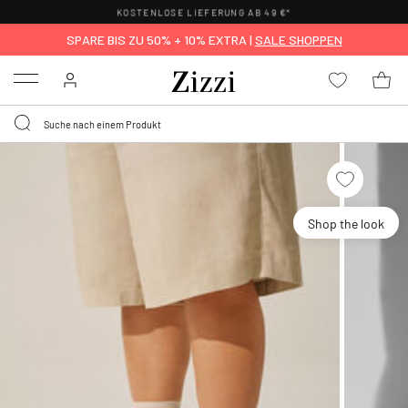
KOSTENLOSE LIEFERUNG AB 49 €*
SPARE BIS ZU 50% + 10% EXTRA |
SALE SHOPPEN
Menu
Shop the look