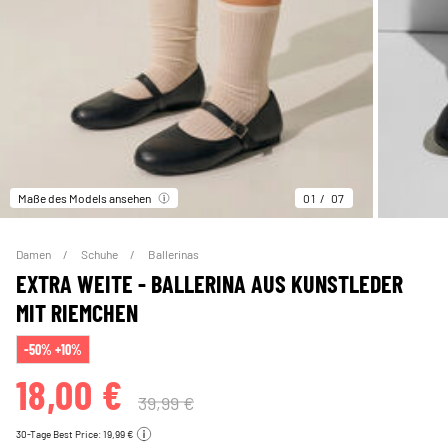
Maße des Models ansehen
01
07
Damen
Schuhe
Ballerinas
EXTRA WEITE - BALLERINA AUS KUNSTLEDER
MIT RIEMCHEN
-50% +10%
18,00 €
39,99 €
30-Tage Best Price: 19,99 €