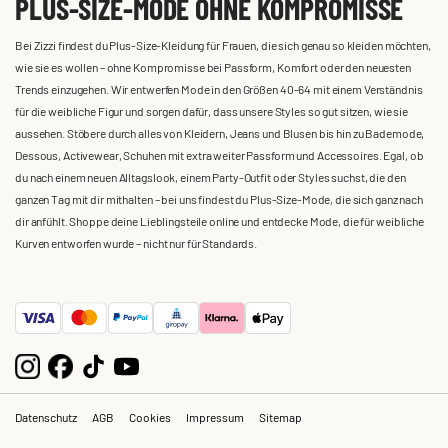
PLUS-SIZE-MODE OHNE KOMPROMISSE
Bei Zizzi findest du Plus-Size-Kleidung für Frauen, die sich genau so kleiden möchten,
wie sie es wollen – ohne Kompromisse bei Passform, Komfort oder den neuesten
Trends einzugehen. Wir entwerfen Mode in den Größen 40-64 mit einem Verständnis
für die weibliche Figur und sorgen dafür, dass unsere Styles so gut sitzen, wie sie
aussehen. Stöbere durch alles von Kleidern, Jeans und Blusen bis hin zu Bademode,
Dessous, Activewear, Schuhen mit extra weiter Passform und Accessoires. Egal, ob
du nach einem neuen Alltagslook, einem Party-Outfit oder Styles suchst, die den
ganzen Tag mit dir mithalten – bei uns findest du Plus-Size-Mode, die sich ganz nach
dir anfühlt. Shoppe deine Lieblingsteile online und entdecke Mode, die für weibliche
Kurven entworfen wurde – nicht nur für Standards.
Datenschutz
AGB
Cookies
Impressum
Sitemap