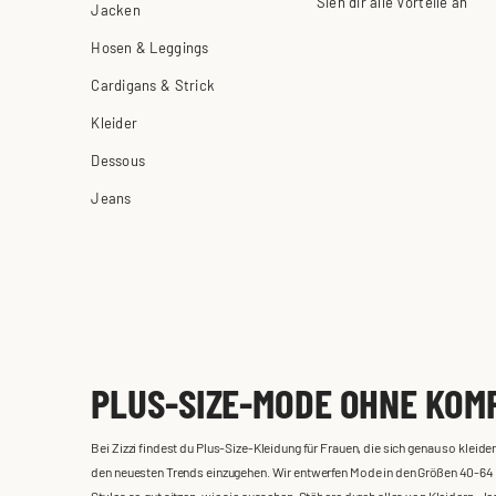
Sieh dir alle Vorteile an
Jacken
Hosen & Leggings
Cardigans & Strick
Kleider
Dessous
Jeans
PLUS-SIZE-MODE OHNE KOM
Bei Zizzi findest du Plus-Size-Kleidung für Frauen, die sich genau so kle
den neuesten Trends einzugehen. Wir entwerfen Mode in den Größen 40-64 m
Styles so gut sitzen, wie sie aussehen. Stöbere durch alles von Kleidern,