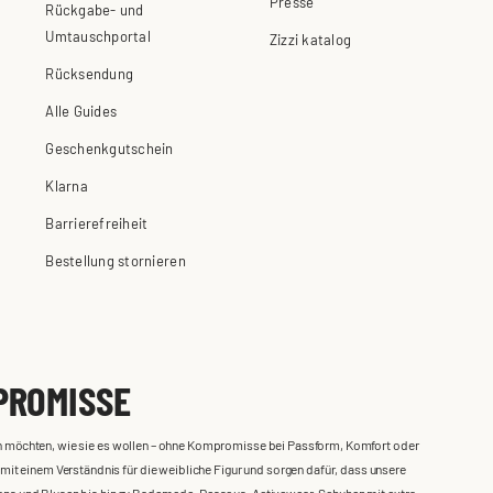
Presse
Rückgabe- und
Umtauschportal
Zizzi katalog
Rücksendung
Alle Guides
Geschenkgutschein
Klarna
Barrierefreiheit
Bestellung stornieren
PROMISSE
iden möchten, wie sie es wollen – ohne Kompromisse bei Passform, Komfort oder
it einem Verständnis für die weibliche Figur und sorgen dafür, dass unsere
 Jeans und Blusen bis hin zu Bademode, Dessous, Activewear, Schuhen mit extra