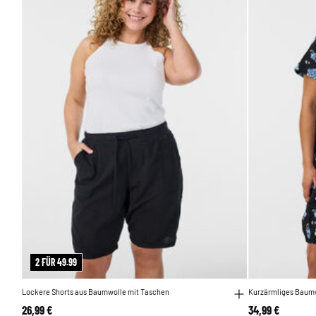
2 FÜR 49.99
Lockere Shorts aus Baumwolle mit Taschen
Kurzärmliges Baumw
26,99 €
34,99 €