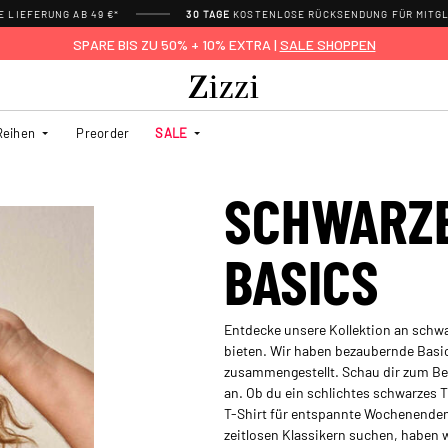
 LIEFERUNG AB 49 €*
30 TAGE
KOSTENLOSE RÜCKSENDUNG FÜR MITGL
SPARE BIS ZU 50% + 10% EXTRA |
SALE SHOPPEN
Reihen
Preorder
SALE
SCHWARZ
BASICS
Entdecke unsere Kollektion an schwa
bieten. Wir haben bezaubernde Basi
zusammengestellt. Schau dir zum Be
an. Ob du ein schlichtes schwarzes
T-Shirt für entspannte Wochenenden – 
zeitlosen Klassikern suchen, haben